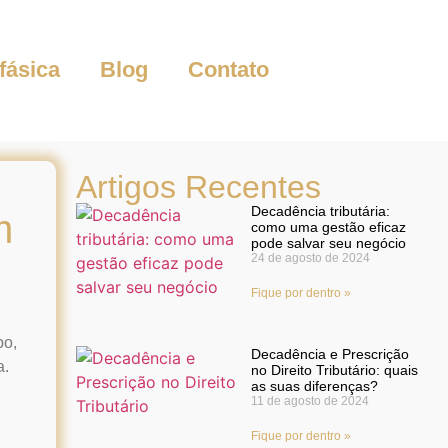
fásica
Blog
Contato
Artigos Recentes
Decadência tributária:
m
como uma gestão eficaz
pode salvar seu negócio
24 de agosto de 2024
Fique por dentro »
po,
Decadência e Prescrição
a.
no Direito Tributário: quais
as suas diferenças?
11 de agosto de 2024
Fique por dentro »