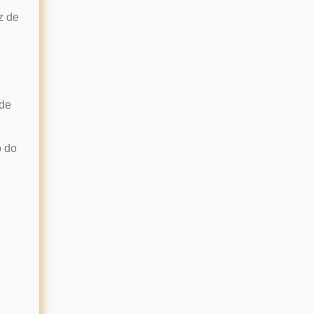
z de
 de
o do