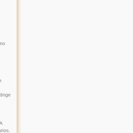
 no
e
atinge
 A
rios.