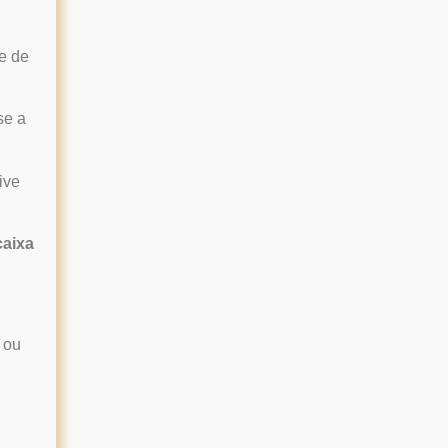
e de
se a
ive
caixa
 ou