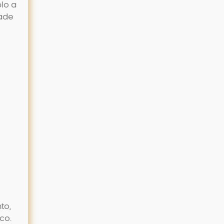
lo a
dade
to,
ico
.