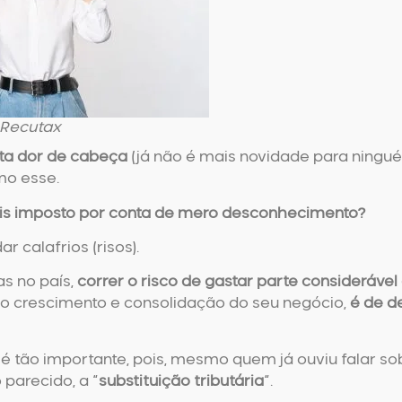
Recutax
ita dor de cabeça
(já não é mais novidade para ningu
mo esse.
is imposto por conta de mero desconhecimento?
r calafrios (risos).
as no país,
correr o risco de gastar parte considerável
 no crescimento e consolidação do seu negócio,
é de
d
 é tão importante, pois, mesmo quem já ouviu falar so
parecido, a “
substituição tributária
“.