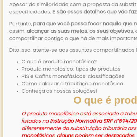
Apesar da similaridade com a proposta da substitu
especificidades.
E são esses detalhes que vão faz
Portanto,
para que você possa focar naquilo que 
assim,
alcançar as suas metas
,
os seus objetivos
,
compartilhar contigo o que há de mais importante
Dito isso, atente-se aos assuntos compartilhados 
O que é produto monofásico?
Produto monofásico: tipos de produtos
PIS e Cofins monofásicos: classificações
Como calcular a tributação monofásica
Conheça as nossas soluções!
O que é pro
O
produto monofásico
está associado à trib
listados na
Instrução Normativa SRF n°594/2
diferentemente da substituição tributária as
monofásicos, alguns podem ser destacados, 