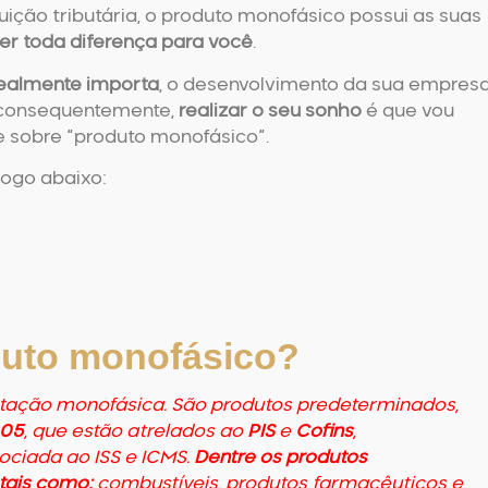
ição tributária, o
produto monofásico
possui as suas
er toda diferença para você
.
realmente importa
, o desenvolvimento da sua empresa,
 consequentemente,
realizar o seu sonho
é que vou
 sobre “
produto monofásico
“.
logo abaixo:
duto monofásico?
utação monofásica. São produtos predeterminados,
005
, que estão atrelados ao
PIS
e
Cofins
,
sociada ao ISS e ICMS.
Dentre os produtos
tais como:
combustíveis, produtos farmacêuticos e