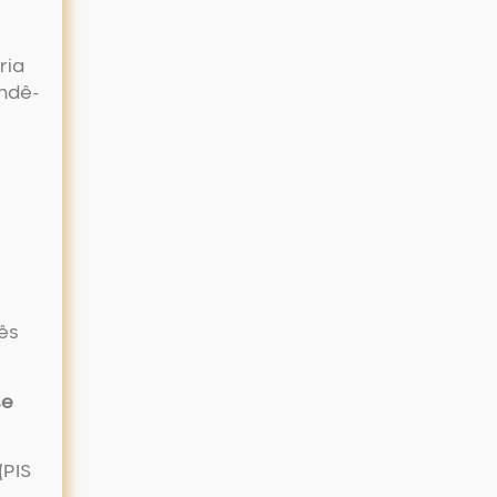
ria
endê-
ês
se
(PIS