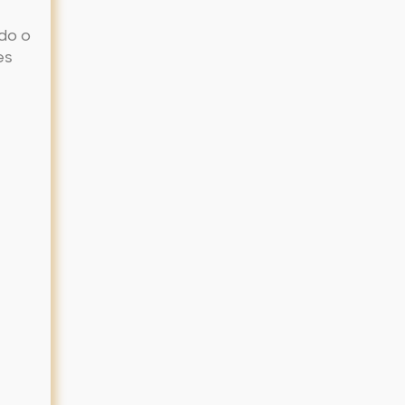
do o
es